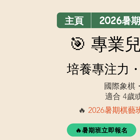
主頁
2026暑
🎯 專
培養專注力・
國際象棋
適合 4
🔥
2026暑期棋
🔥暑期班立即報名