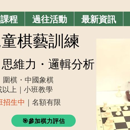
期課程
過往活動
最新資訊
業兒童棋藝訓練
思維力・邏輯分析
・圍棋・中國象棋
歲或以上｜小班教學
藝班招生中
｜名額有限
🎯參加棋力評估