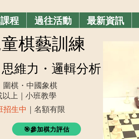
期課程
過往活動
最新資訊
業兒童棋藝訓練
思維力・邏輯分析
・圍棋・中國象棋
歲或以上｜小班教學
藝班招生中
｜名額有限
🎯參加棋力評估