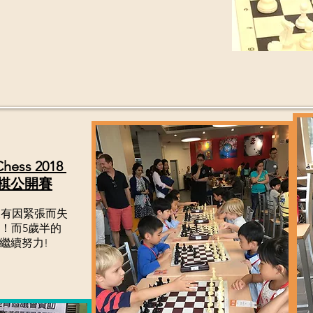
Chess 2018
象棋公開賽
沒有因緊張而失
呢！而5歲半的
次繼續努力!